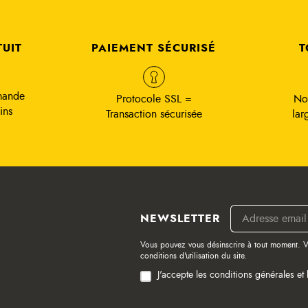
TUIT
PAIEMENT SÉCURISÉ
T
mande
Protocole SSL =
No
ins
Transaction sécurisée
lar
NEWSLETTER
Vous pouvez vous désinscrire à tout moment. V
conditions d'utilisation du site.
J'accepte les conditions générales et 