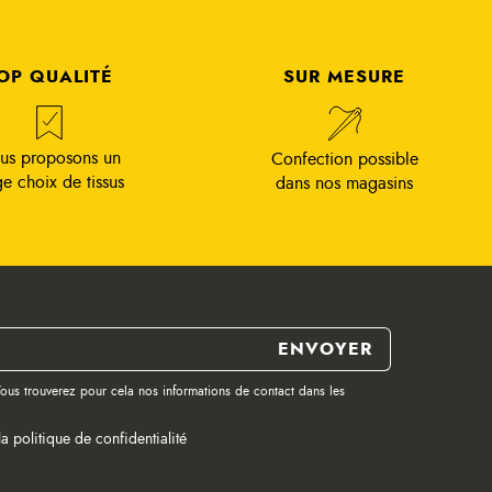
OP QUALITÉ
SUR MESURE
us proposons un
Confection possible
ge choix de tissus
dans nos magasins
ous trouverez pour cela nos informations de contact dans les
la politique de confidentialité