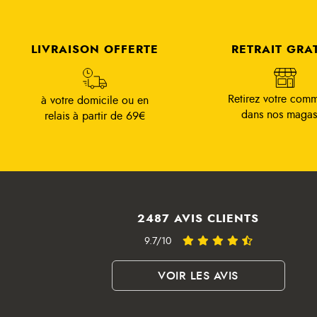
LIVRAISON OFFERTE
RETRAIT GRA
Retirez votre com
à votre domicile ou en
dans nos magas
relais à partir de 69€
2487 AVIS CLIENTS
9.7/10
VOIR LES AVIS