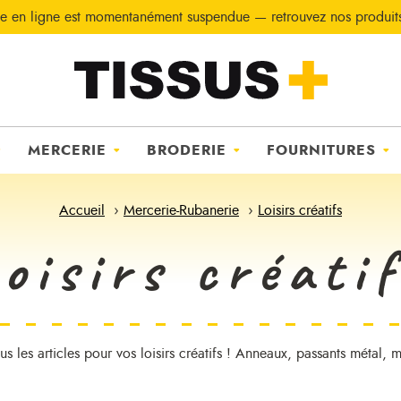
e en ligne est momentanément suspendue — retrouvez nos produi
MERCERIE
BRODERIE
FOURNITURES
Accueil
Mercerie-Rubanerie
Loisirs créatifs
oisirs créati
s les articles pour vos loisirs créatifs ! Anneaux, passants métal