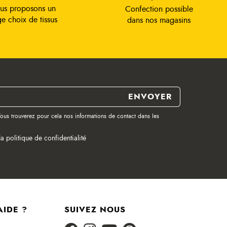
us proposons un
Confection possible
ge choix de tissus
dans nos magasins
ous trouverez pour cela nos informations de contact dans les
la politique de confidentialité
AIDE ?
SUIVEZ NOUS