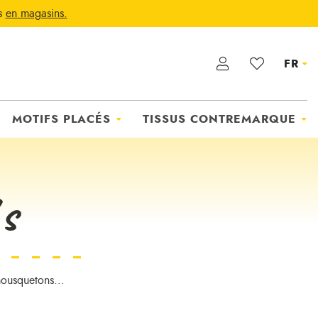
ts
en magasins.
FR
MOTIFS PLACÉS
TISSUS CONTREMARQUE
fs
, mousquetons…