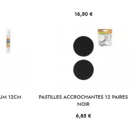
Prix
16,50 €
IUM 12CM
PASTILLES ACCROCHANTES 12 PAIRES
NOIR
Prix
6,85 €