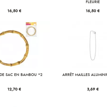
FLEURIE
Prix
16,50 €
Prix
16,50 €
DE SAC EN BAMBOU *2
ARRÊT MAILLES ALUMIN
Prix
12,70 €
Prix
3,69 €