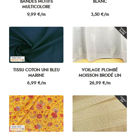
BANDES MOTIFS
BLANC
MULTICOLORE
Prix
Prix
9,99 €/m
3,50 €/m
TISSU COTON UNI BLEU
VOILAGE PLOMBÉ
MARINE
MOISSON BRODÉ LIN
Prix
Prix
6,99 €/m
26,99 €/m