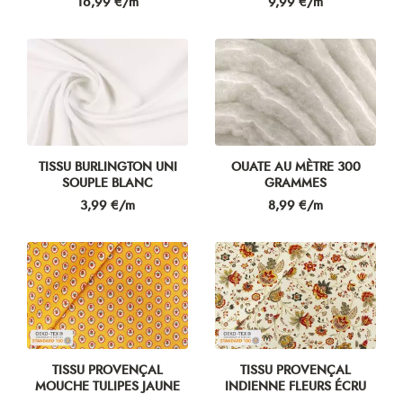
Prix
Prix
16,99 €/m
9,99 €/m
TISSU BURLINGTON UNI
OUATE AU MÈTRE 300
SOUPLE BLANC
GRAMMES
Prix
Prix
3,99 €/m
8,99 €/m
TISSU PROVENÇAL
TISSU PROVENÇAL
MOUCHE TULIPES JAUNE
INDIENNE FLEURS ÉCRU