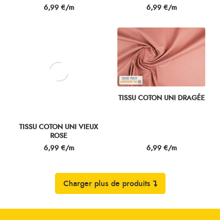
TISSU COTON UNI VIEUX
TISSU COTON UNI DRAGÉE
ROSE
Prix
Prix
6,99 €/m
6,99 €/m
Charger plus de produits
LIVRAISON OFFERTE
à votre domicile ou en relais à partir de 69€