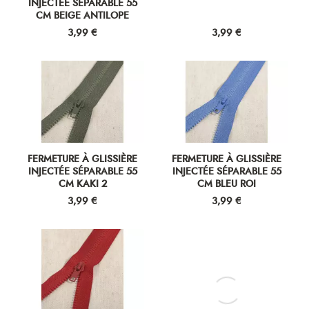
FERMETURE À GLISSIÈRE
FERMETURE À GLISSIÈRE
INJECTÉE SÉPARABLE 55
INJECTÉE SÉPARABLE 55
CM KAKI 2
CM BLEU ROI
Prix
Prix
3,99 €
3,99 €
FERMETURE À GLISSIÈRE
FERMETURE À GLISSIÈRE
INJECTÉE SÉPARABLE 55
INJECTÉE SÉPARABLE 50
CM ROUGE
CM IVOIRE
Prix
Prix
3,99 €
3,99 €