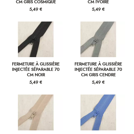
CM GRIS COSMIQUE
CM IVOIRE
Prix
Prix
5,49 €
5,49 €
FERMETURE À GLISSIÈRE
FERMETURE À GLISSIÈRE
INJECTÉE SÉPARABLE 70
INJECTÉE SÉPARABLE 70
CM NOIR
CM GRIS CENDRE
Prix
Prix
5,49 €
5,49 €