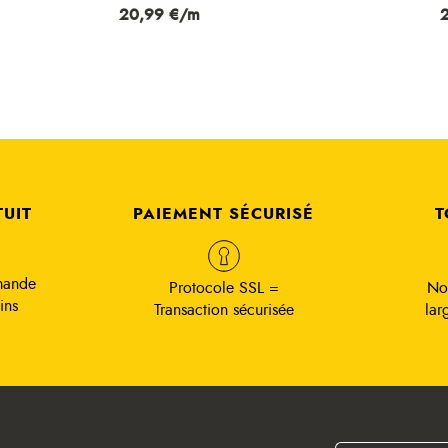
Prix
20,99 €/m
Prix
24,99 €/m
TUIT
PAIEMENT SÉCURISÉ
T
mande
Protocole SSL =
No
ins
Transaction sécurisée
lar