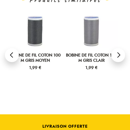
00
BOBINE DE FIL COTON 100
BOBINE DE FIL COTON 100
BOB
M GRIS MOYEN
M GRIS CLAIR
Prix
Prix
1,99 €
1,99 €
LIVRAISON OFFERTE