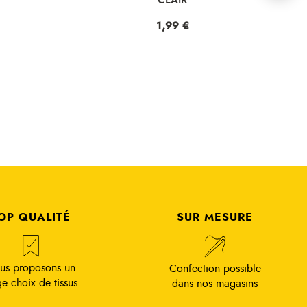
Prix
1,99 €
OP QUALITÉ
SUR MESURE
us proposons un
Confection possible
ge choix de tissus
dans nos magasins