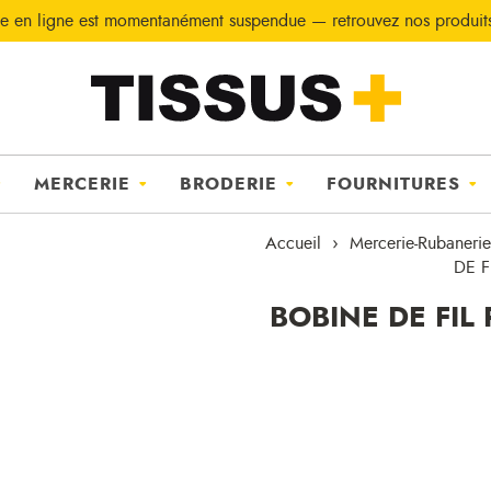
e en ligne est momentanément suspendue — retrouvez nos produi
MERCERIE
BRODERIE
FOURNITURES
Accueil
Mercerie-Rubanerie
DE F
BOBINE DE FIL