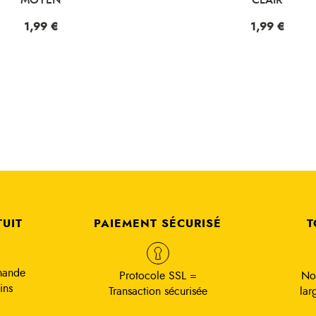
Prix
1,99 €
Prix
1,99 €
TUIT
PAIEMENT SÉCURISÉ
T
mande
Protocole SSL =
No
ins
Transaction sécurisée
lar