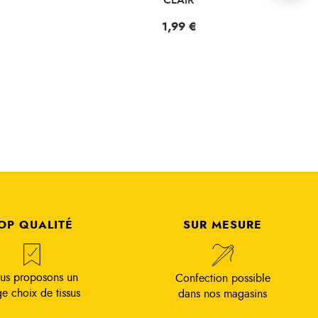
Prix
1,99 €
OP QUALITÉ
SUR MESURE
us proposons un
Confection possible
ge choix de tissus
dans nos magasins