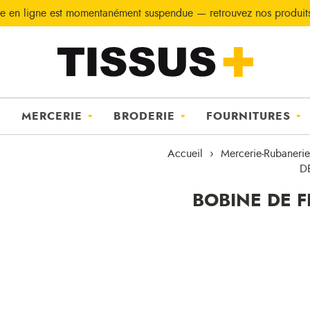
e en ligne est momentanément suspendue — retrouvez nos produi
MERCERIE
BRODERIE
FOURNITURES
Accueil
Mercerie-Rubanerie
D
BOBINE DE F