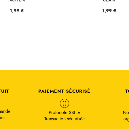
Prix
1,99 €
Prix
1,99 €
TUIT
PAIEMENT SÉCURISÉ
T
mande
Protocole SSL =
No
ins
Transaction sécurisée
lar