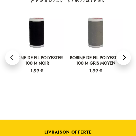
ER
BOBINE DE FIL POLYESTER
BOBINE DE FIL POLYESTER
BOB
100 M NOIR
100 M GRIS MOYEN
Prix
Prix
1,99 €
1,99 €
LIVRAISON OFFERTE