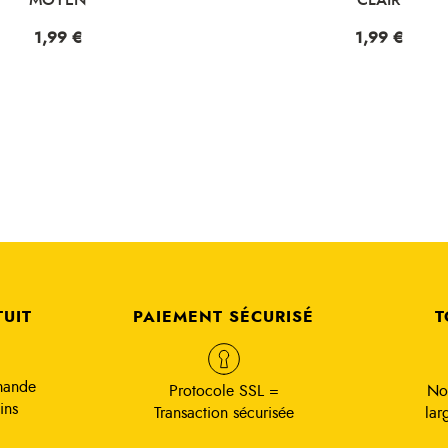
Prix
1,99 €
Prix
1,99 €
TUIT
PAIEMENT SÉCURISÉ
T
mande
Protocole SSL =
No
ins
Transaction sécurisée
lar