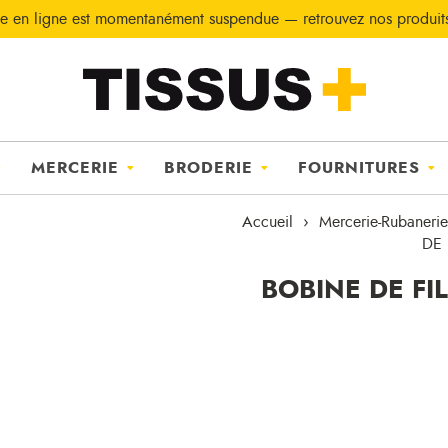
e en ligne est momentanément suspendue — retrouvez nos produi
MERCERIE
BRODERIE
FOURNITURES
Accueil
Mercerie-Rubanerie
DE 
BOBINE DE FI