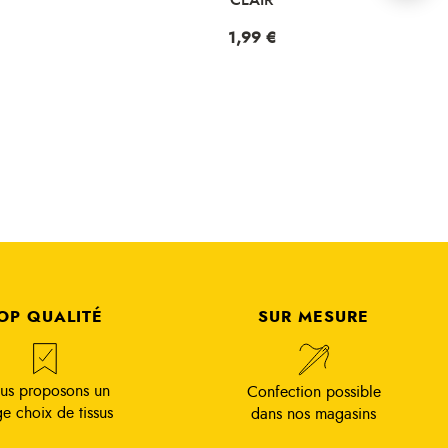
Prix
1,99 €
OP QUALITÉ
SUR MESURE
us proposons un
Confection possible
ge choix de tissus
dans nos magasins