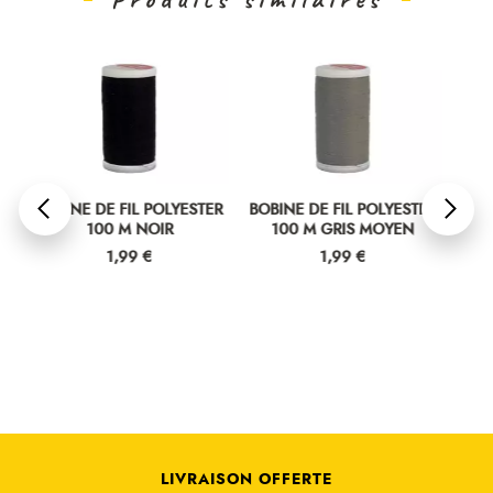
POLYESTER
BOBINE DE FIL POLYESTER
BOBINE DE FIL POLYESTE
OIR
100 M GRIS MOYEN
100 M GRIS CLAIR
Prix
Prix
€
1,99 €
1,99 €
LIVRAISON OFFERTE