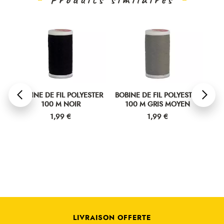
ER
BOBINE DE FIL POLYESTER
BOBINE DE FIL POLYESTER
BOB
100 M NOIR
100 M GRIS MOYEN
Prix
Prix
1,99 €
1,99 €
LIVRAISON OFFERTE