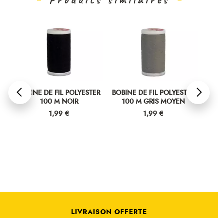
ER
BOBINE DE FIL POLYESTER
BOBINE DE FIL POLYESTER
BOB
100 M NOIR
100 M GRIS MOYEN
Prix
Prix
1,99 €
1,99 €
LIVRAISON OFFERTE