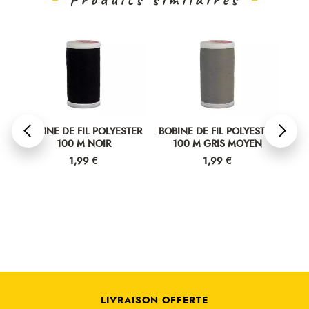
ER
BOBINE DE FIL POLYESTER
BOBINE DE FIL POLYESTER
BOB
100 M NOIR
100 M GRIS MOYEN
Prix
Prix
1,99 €
1,99 €
LIVRAISON OFFERTE