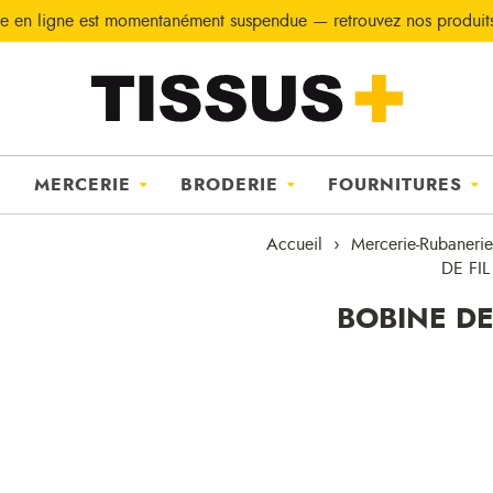
e en ligne est momentanément suspendue — retrouvez nos produi
MERCERIE
BRODERIE
FOURNITURES
Accueil
Mercerie-Rubanerie
DE FI
BOBINE DE