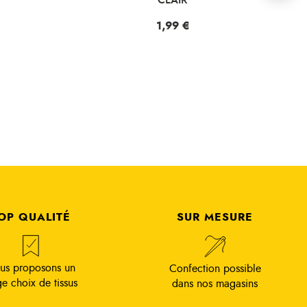
Prix
1,99 €
OP QUALITÉ
SUR MESURE
us proposons un
Confection possible
ge choix de tissus
dans nos magasins