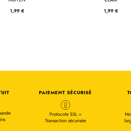
Prix
1,99 €
Prix
1,99 €
TUIT
PAIEMENT SÉCURISÉ
T
mande
Protocole SSL =
No
ins
Transaction sécurisée
lar