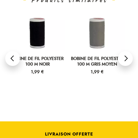
ER
BOBINE DE FIL POLYESTER
BOBINE DE FIL POLYESTER
BOB
100 M NOIR
100 M GRIS MOYEN
Prix
Prix
1,99 €
1,99 €
LIVRAISON OFFERTE