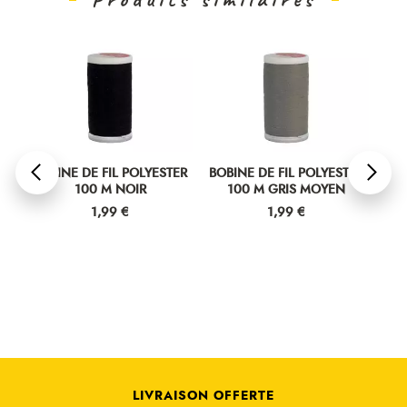
ER
BOBINE DE FIL POLYESTER
BOBINE DE FIL POLYESTER
BOB
100 M NOIR
100 M GRIS MOYEN
Prix
Prix
1,99 €
1,99 €
LIVRAISON OFFERTE