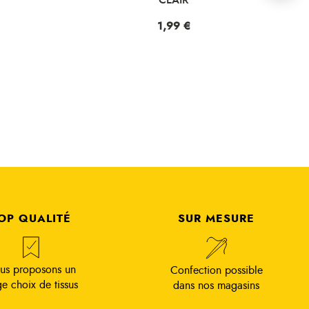
Prix
1,99 €
Prix
1,99 €
OP QUALITÉ
SUR MESURE
us proposons un
Confection possible
ge choix de tissus
dans nos magasins