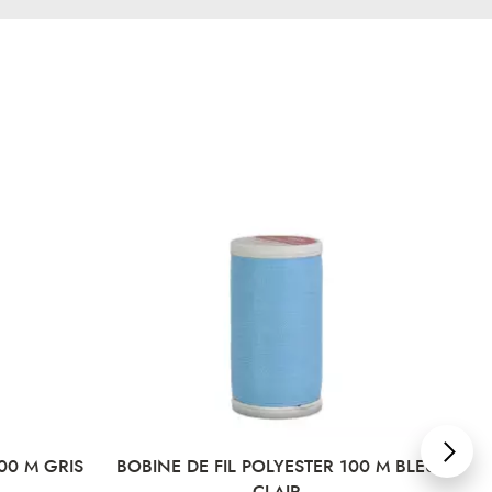
 DE FIL POLYESTER 100 M BLEU
BOBINE DE FIL POLYEST
CLAIR