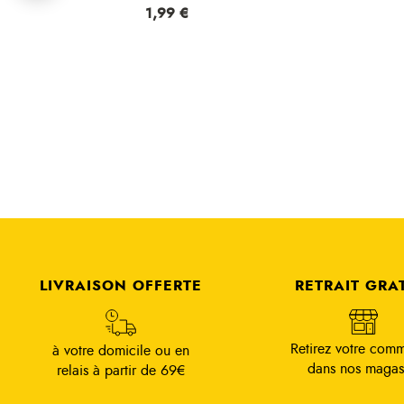
Prix
1,99 €
Prix
1,99 €
LIVRAISON OFFERTE
RETRAIT GRA
Retirez votre com
à votre domicile ou en
dans nos magas
relais à partir de 69€