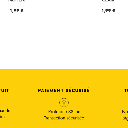
Prix
1,99 €
TUIT
PAIEMENT SÉCURISÉ
T
mande
Protocole SSL =
No
ins
Transaction sécurisée
lar