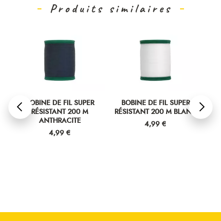
Produits similaires
BOBINE DE FIL SUPER
BOBINE DE FIL SUPER
B
R
RÉSISTANT 200 M
RÉSISTANT 200 M BLANC
RÉ
ANTHRACITE
Prix
4,99 €
Prix
4,99 €