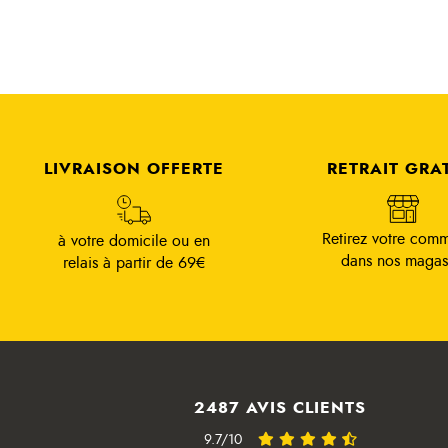
LIVRAISON OFFERTE
RETRAIT GRA
Retirez votre com
à votre domicile ou en
dans nos magas
relais à partir de 69€
2487 AVIS CLIENTS
9.7/10