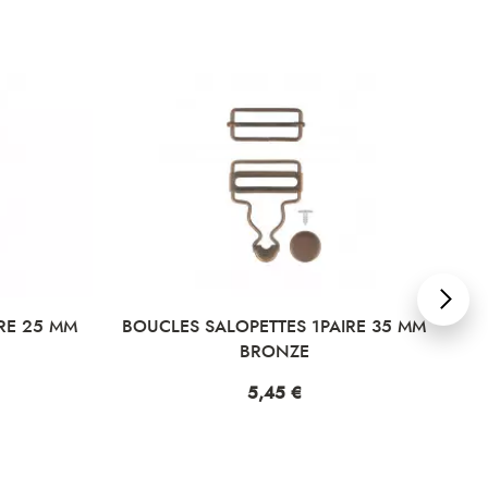
RE 25 MM
BOUCLES SALOPETTES 1PAIRE 35 MM
B
BRONZE
Prix
5,45 €