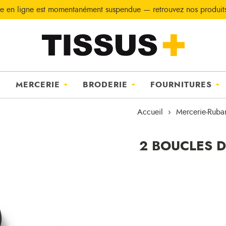
e en ligne est momentanément suspendue — retrouvez nos produi
MERCERIE
BRODERIE
FOURNITURES
Accueil
Mercerie-Ruba
2 BOUCLES 