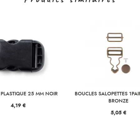
 PLASTIQUE 25 MM NOIR
BOUCLES SALOPETTES 1PAI
BRONZE
Prix
4,19 €
Prix
5,05 €