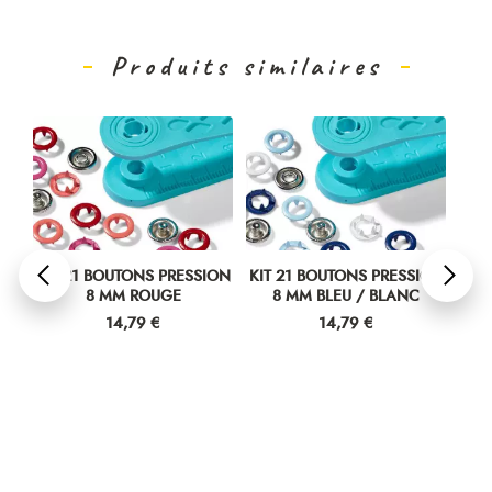
Produits similaires
ION
KIT 21 BOUTONS PRESSION
KIT 21 BOUTONS PRESSION
KIT
RLE
8 MM ROUGE
8 MM BLEU / BLANC
Prix
Prix
14,79 €
14,79 €