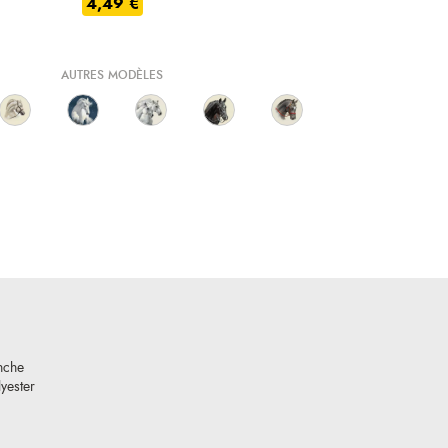
4,49 €
AUTRES MODÈLES
anche
yester