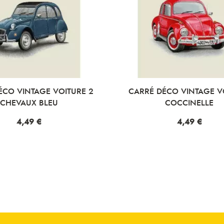
ÉCO VINTAGE VOITURE 2
CARRÉ DÉCO VINTAGE V
CHEVAUX BLEU
COCCINELLE
Prix
4,49 €
Prix
4,49 €