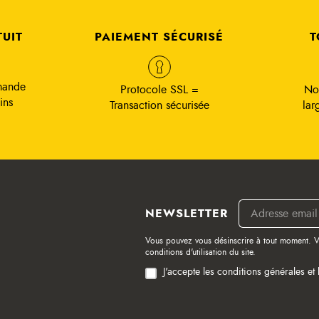
TUIT
PAIEMENT SÉCURISÉ
T
mande
Protocole SSL =
No
ins
Transaction sécurisée
lar
NEWSLETTER
Vous pouvez vous désinscrire à tout moment. V
conditions d'utilisation du site.
J'accepte les conditions générales et 