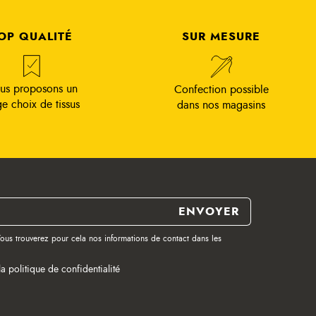
OP QUALITÉ
SUR MESURE
us proposons un
Confection possible
ge choix de tissus
dans nos magasins
ous trouverez pour cela nos informations de contact dans les
la politique de confidentialité