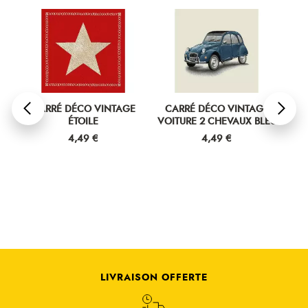
E
CARRÉ DÉCO VINTAGE
CARRÉ DÉCO VINTAGE
C
ÉTOILE
VOITURE 2 CHEVAUX BLEU
V
Prix
Prix
4,49 €
4,49 €
LIVRAISON OFFERTE