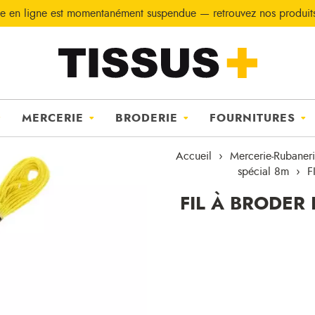
e en ligne est momentanément suspendue — retrouvez nos produi
MERCERIE
BRODERIE
FOURNITURES
Accueil
Mercerie-Rubaner
spécial 8m
F
FIL À BRODER