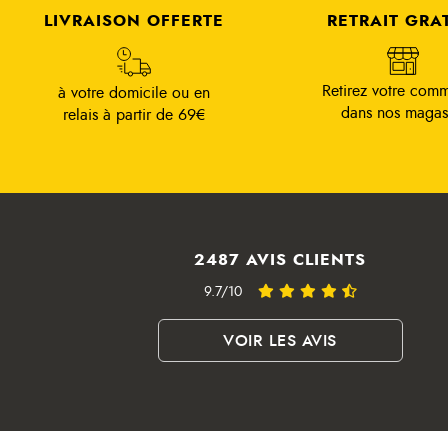
LIVRAISON OFFERTE
RETRAIT GRA
Retirez votre com
à votre domicile ou en
dans nos magas
relais à partir de 69€
2487 AVIS CLIENTS
9.7/10
VOIR LES AVIS