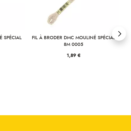
É SPÉCIAL
FIL À BRODER DMC MOULINÉ SPÉCIAL
FI
8M 0005
Prix
1,89 €