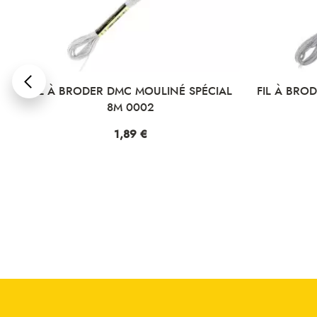
L
FIL À BRODER DMC MOULINÉ SPÉCIAL
FIL À BRO
8M 0002
Prix
1,89 €