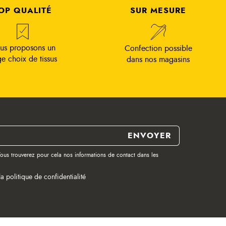
OP QUALITÉ
SUR MESURE
us proposons un
Confection possible
ge choix de tissus
dans nos magasins
ous trouverez pour cela nos informations de contact dans les
la politique de confidentialité