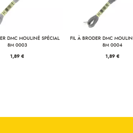
DER DMC MOULINÉ SPÉCIAL
FIL À BRODER DMC MOULIN
8M 0003
8M 0004
Prix
1,89 €
Prix
1,89 €