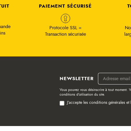
TUIT
PAIEMENT SÉCURISÉ
T
mande
Protocole SSL =
No
ins
Transaction sécurisée
lar
NEWSLETTER
Vous pouvez vous désinscrire à tout moment. V
conditions d'utilisation du site.
J'accepte les conditions générales et 