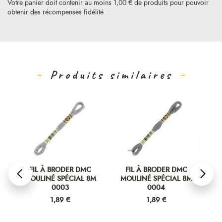
Votre panier doit contenir au moins 1,00 € de produits pour pouvoir
obtenir des récompenses fidélité.
Produits similaires
BRODER DMC
FIL À BRODER DMC
FIL À BRODER D
 SPÉCIAL 8M
MOULINÉ SPÉCIAL 8M
MOULINÉ SPÉCIAL
0003
0004
0005
ix
Prix
Prix
,89 €
1,89 €
1,89 €