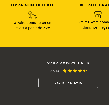
LIVRAISON OFFERTE
RETRAIT GRA
Retirez votre com
à votre domicile ou en
dans nos magas
relais à partir de 69€
2487 AVIS CLIENTS
9.7/10
VOIR LES AVIS