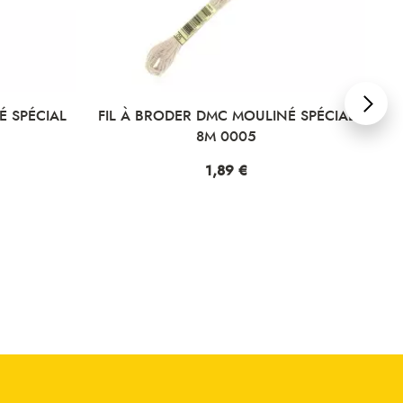
IAL
FIL À BRODER DMC MOULINÉ SPÉCIAL
FIL À B
8M 0005
Prix
1,89 €