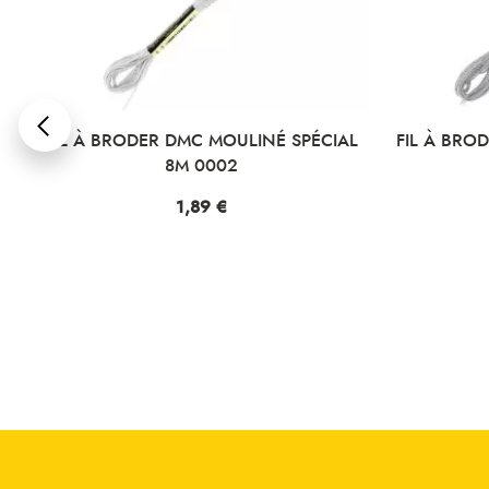
FIL À BRODER DMC MOULINÉ SPÉCIAL
FIL À BRODER DM
8M 0002
8M
Prix
1,89 €
Pr
1