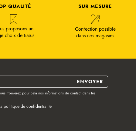
OP QUALITÉ
SUR MESURE
us proposons un
Confection possible
ge choix de tissus
dans nos magasins
ous trouverez pour cela nos informations de contact dans les
la politique de confidentialité