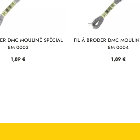
C MOULINÉ SPÉCIAL
FIL À BRODER DMC MOULINÉ SPÉC
 0003
8M 0004
ix
,89 €
Prix
1,89 €