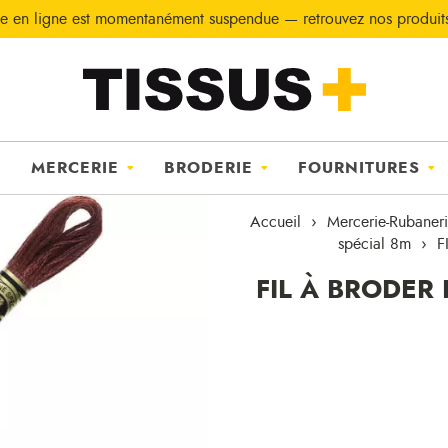
e en ligne est momentanément suspendue — retrouvez nos produi
MERCERIE
BRODERIE
FOURNITURES
Accueil
Mercerie-Rubaner
spécial 8m
F
FIL À BRODER