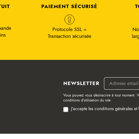
TUIT
PAIEMENT SÉCURISÉ
T
mande
Protocole SSL =
No
ins
Transaction sécurisée
lar
NEWSLETTER
Vous pouvez vous désinscrire à tout moment. V
conditions d'utilisation du site.
J'accepte les conditions générales et 