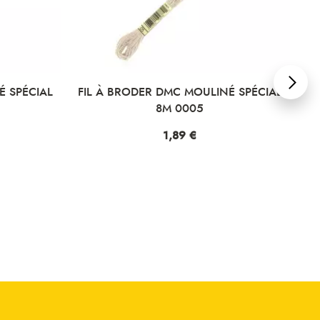
É SPÉCIAL
FIL À BRODER DMC MOULINÉ SPÉCIAL
FI
8M 0005
Prix
1,89 €