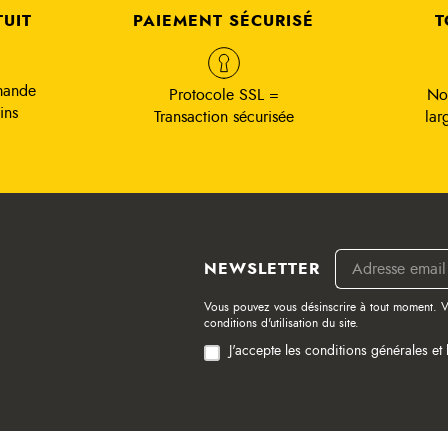
TUIT
PAIEMENT SÉCURISÉ
T
mande
Protocole SSL =
No
ins
Transaction sécurisée
lar
NEWSLETTER
Vous pouvez vous désinscrire à tout moment. V
conditions d'utilisation du site.
J'accepte les conditions générales et 