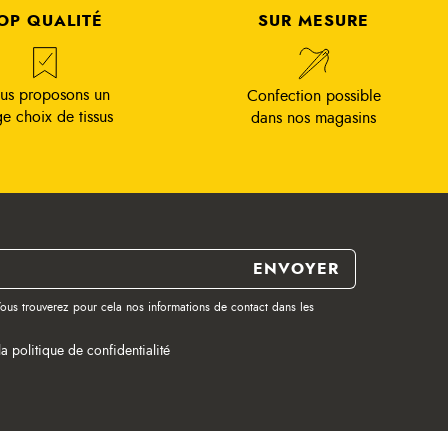
OP QUALITÉ
SUR MESURE
us proposons un
Confection possible
ge choix de tissus
dans nos magasins
ous trouverez pour cela nos informations de contact dans les
la politique de confidentialité