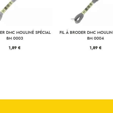
DER DMC MOULINÉ SPÉCIAL
FIL À BRODER DMC MOULIN
8M 0003
8M 0004
Prix
1,89 €
Prix
1,89 €