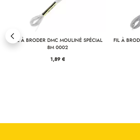
L
FIL À BRODER DMC MOULINÉ SPÉCIAL
FIL À BRO
8M 0002
Prix
1,89 €