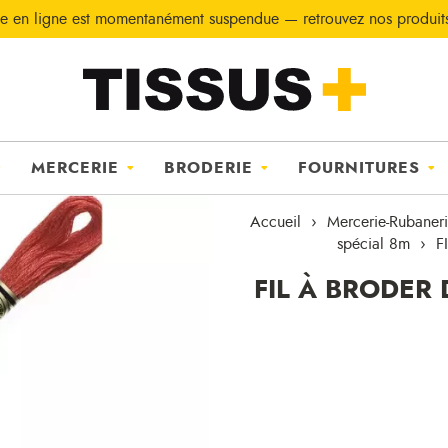
e en ligne est momentanément suspendue — retrouvez nos produi
MERCERIE
BRODERIE
FOURNITURES
Accueil
Mercerie-Rubaner
spécial 8m
F
FIL À BRODER