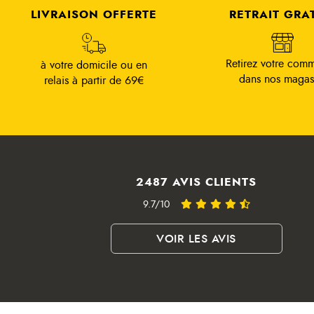
LIVRAISON OFFERTE
RETRAIT GRA
Retirez votre com
à votre domicile ou en
dans nos magas
relais à partir de 69€
2487 AVIS CLIENTS
9.7/10
VOIR LES AVIS