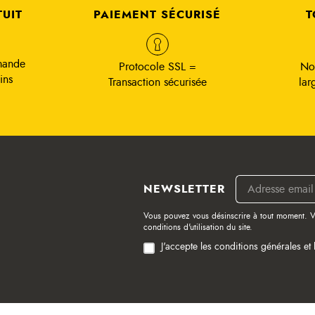
TUIT
PAIEMENT SÉCURISÉ
T
mande
Protocole SSL =
No
ins
Transaction sécurisée
lar
NEWSLETTER
Vous pouvez vous désinscrire à tout moment. V
conditions d'utilisation du site.
J'accepte les conditions générales et 