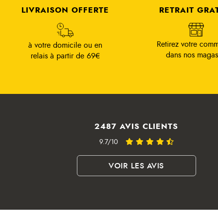
LIVRAISON OFFERTE
RETRAIT GRA
Retirez votre com
à votre domicile ou en
dans nos magas
relais à partir de 69€
2487 AVIS CLIENTS
9.7/10
VOIR LES AVIS