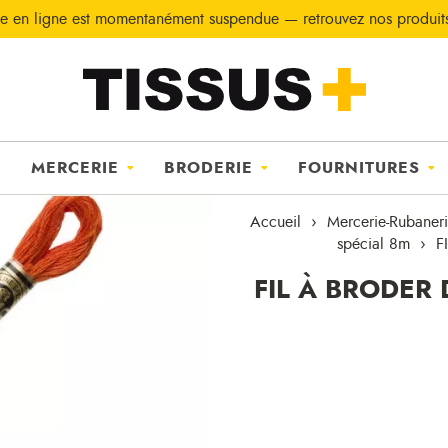
e en ligne est momentanément suspendue — retrouvez nos produi
MERCERIE
BRODERIE
FOURNITURES
Accueil
Mercerie-Rubaner
spécial 8m
F
FIL À BRODER