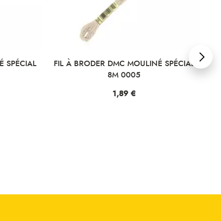
É SPÉCIAL
FIL À BRODER DMC MOULINÉ SPÉCIAL
FI
8M 0005
Prix
1,89 €