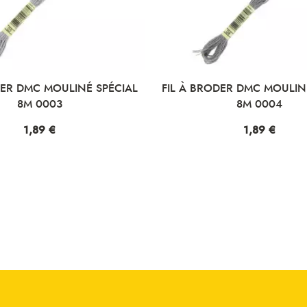
DER DMC MOULINÉ SPÉCIAL
FIL À BRODER DMC MOULIN
8M 0003
8M 0004
Prix
1,89 €
Prix
1,89 €