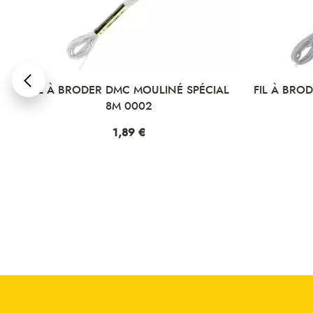
L
FIL À BRODER DMC MOULINÉ SPÉCIAL
FIL À BRO
8M 0002
Prix
1,89 €