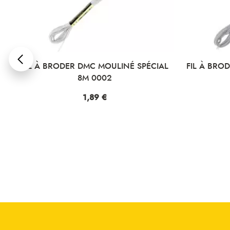
NÉ SPÉCIAL
FIL À BRODER DMC MOULINÉ SPÉCIAL
F
8M 0003
Prix
1,89 €