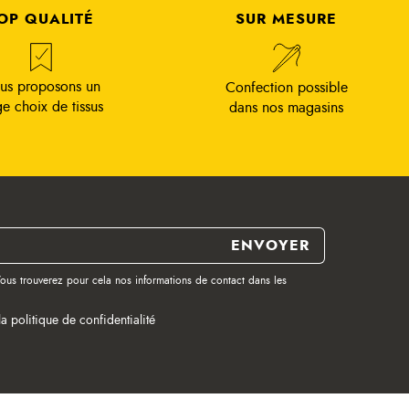
OP QUALITÉ
SUR MESURE
us proposons un
Confection possible
ge choix de tissus
dans nos magasins
ous trouverez pour cela nos informations de contact dans les
la politique de confidentialité