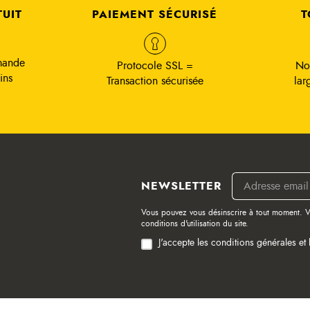
TUIT
PAIEMENT SÉCURISÉ
T
mande
Protocole SSL =
No
ins
Transaction sécurisée
lar
NEWSLETTER
Vous pouvez vous désinscrire à tout moment. V
conditions d'utilisation du site.
J'accepte les conditions générales et 