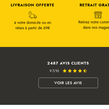
LIVRAISON OFFERTE
RETRAIT GRA
Retirez votre com
à votre domicile ou en
dans nos magas
relais à partir de 69€
2487 AVIS CLIENTS
9.7/10
VOIR LES AVIS