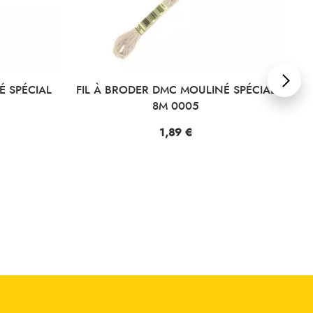
C MOULINÉ SPÉCIAL
FIL À BRODER DMC MOULINÉ SPÉC
 0005
8M 0006
x
89 €
Prix
1,89 €