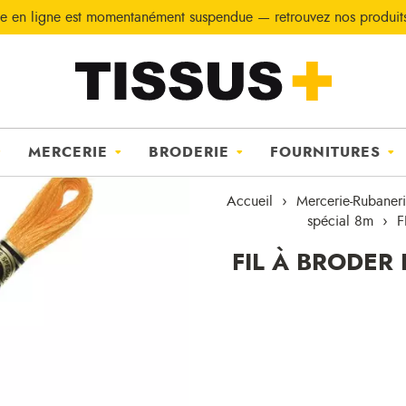
e en ligne est momentanément suspendue — retrouvez nos produi
MERCERIE
BRODERIE
FOURNITURES
Accueil
Mercerie-Rubaner
spécial 8m
F
FIL À BRODER