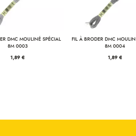
IL À BRODER DMC MOULINÉ SPÉCIAL
FIL À BRODER DM
8M 0004
8M
Prix
1,89 €
Pri
1,