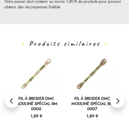
Votre panier doit contenir au moins 1,00 € de produits pour pouvoir
obtenir des récompenses fidélité.
Produits similaires
FIL À BRODER DMC
FIL À BRODER DMC
MOULINÉ SPÉCIAL 8M
MOULINÉ SPÉCIAL 8M
M
0006
0007
Prix
Prix
1,89 €
1,89 €