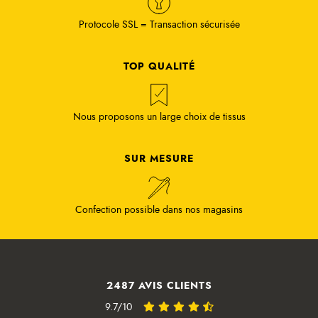
Protocole SSL = Transaction sécurisée
TOP QUALITÉ
Nous proposons un large choix de tissus
SUR MESURE
Confection possible dans nos magasins
2487 AVIS CLIENTS
9.7/10