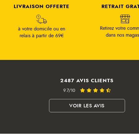
LIVRAISON OFFERTE
RETRAIT GRA
Retirez votre com
à votre domicile ou en
dans nos magas
relais à partir de 69€
2487 AVIS CLIENTS
9.7/10
VOIR LES AVIS