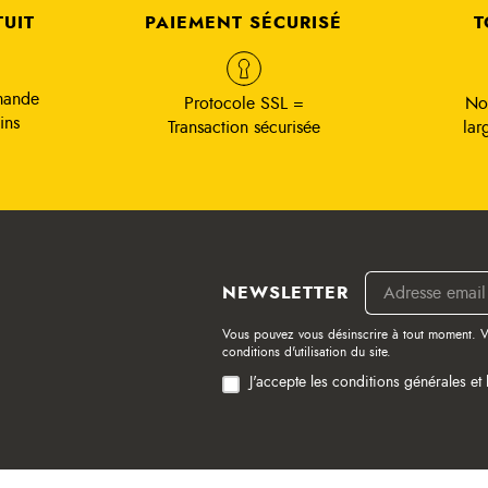
TUIT
PAIEMENT SÉCURISÉ
T
mande
Protocole SSL =
No
ins
Transaction sécurisée
lar
NEWSLETTER
Vous pouvez vous désinscrire à tout moment. V
conditions d'utilisation du site.
J'accepte les conditions générales et 