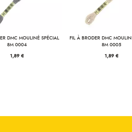
DER DMC MOULINÉ SPÉCIAL
FIL À BRODER DMC MOULIN
8M 0004
8M 0005
Prix
1,89 €
Prix
1,89 €