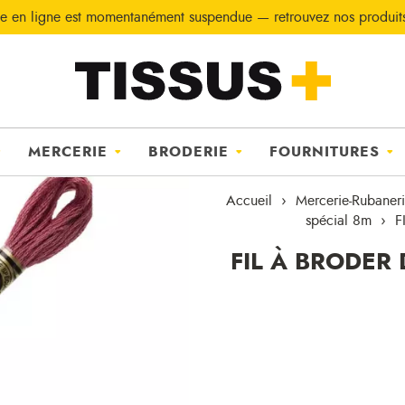
e en ligne est momentanément suspendue — retrouvez nos produi
MERCERIE
BRODERIE
FOURNITURES
Accueil
Mercerie-Rubaner
spécial 8m
F
FIL À BRODER