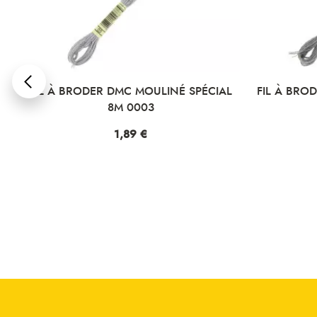
L
FIL À BRODER DMC MOULINÉ SPÉCIAL
FIL À BRO
8M 0003
Prix
1,89 €