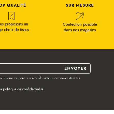
OP QUALITÉ
SUR MESURE
us proposons un
Confection possible
ge choix de tissus
dans nos magasins
ous trouverez pour cela nos informations de contact dans les
la politique de confidentialité