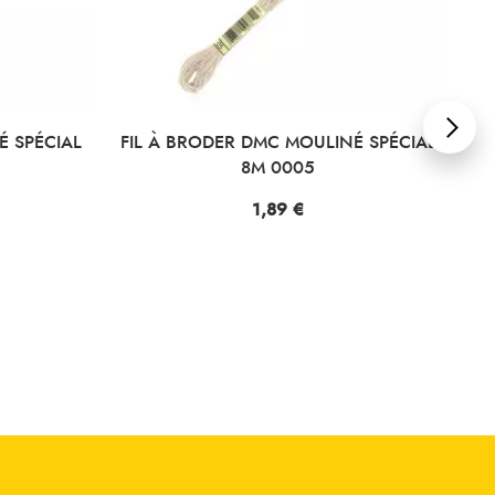
 SPÉCIAL
FIL À BRODER DMC MOULINÉ SPÉCIAL
FI
8M 0005
Prix
1,89 €