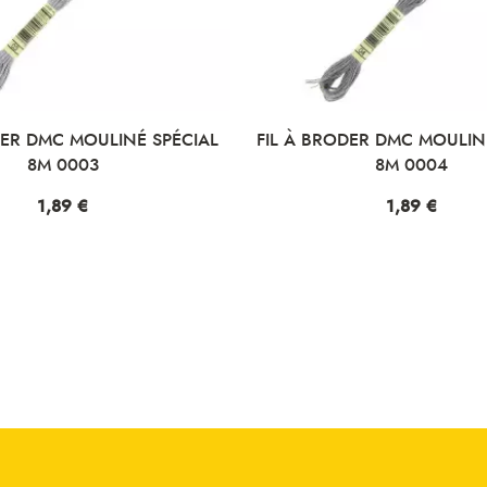
ER DMC MOULINÉ SPÉCIAL
FIL À BRODER DMC MOULINÉ
8M 0003
8M 0004
Prix
1,89 €
Prix
1,89 €