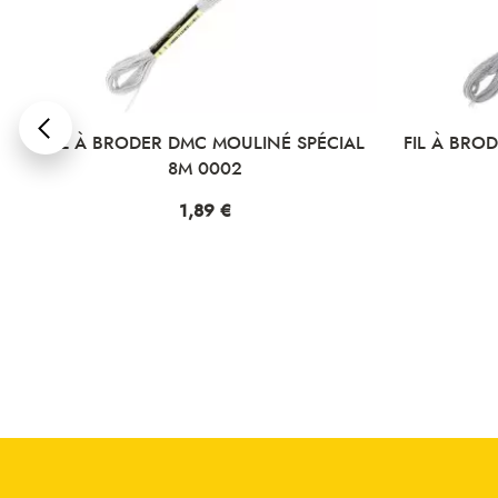
L
FIL À BRODER DMC MOULINÉ SPÉCIAL
FIL À BROD
8M 0002
Prix
1,89 €