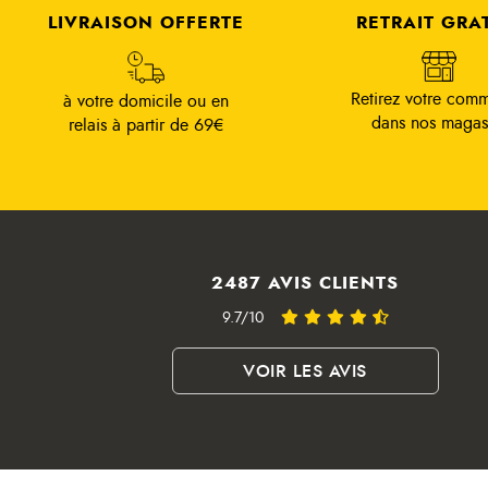
LIVRAISON OFFERTE
RETRAIT GRA
Retirez votre com
à votre domicile ou en
dans nos magas
relais à partir de 69€
2487 AVIS CLIENTS
9.7/10
VOIR LES AVIS