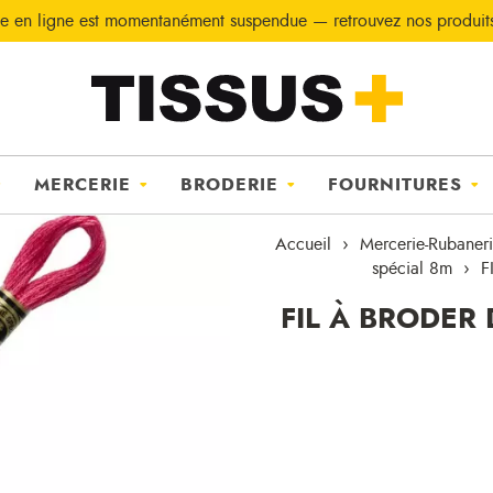
e en ligne est momentanément suspendue — retrouvez nos produi
MERCERIE
BRODERIE
FOURNITURES
Accueil
Mercerie-Rubaner
spécial 8m
F
FIL À BRODER