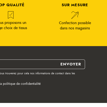
OP QUALITÉ
SUR MESURE
us proposons un
Confection possible
ge choix de tissus
dans nos magasins
ous trouverez pour cela nos informations de contact dans les
la politique de confidentialité