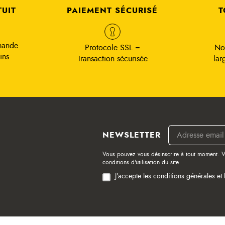
TUIT
PAIEMENT SÉCURISÉ
T
mande
Protocole SSL =
No
ins
Transaction sécurisée
lar
NEWSLETTER
Vous pouvez vous désinscrire à tout moment. V
conditions d'utilisation du site.
J'accepte les conditions générales et 