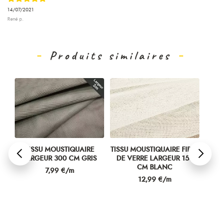
14/07/2021
René p.
Produits similaires
TISSU MOUSTIQUAIRE
TISSU MOUSTIQUAIRE FIBRE
TIS
R
LARGEUR 300 CM GRIS
DE VERRE LARGEUR 150
CM BLANC
Prix
7,99 €/m
Prix
12,99 €/m