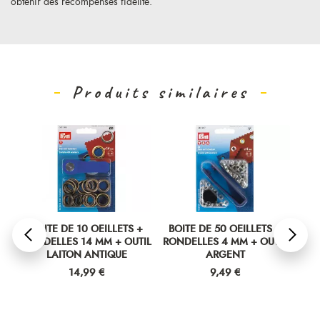
obtenir des récompenses fidélité.
Produits similaires
+
BOITE DE 10 OEILLETS +
BOITE DE 50 OEILLETS +
BO
IL
RONDELLES 14 MM + OUTIL
RONDELLES 4 MM + OUTIL
RON
LAITON ANTIQUE
ARGENT
Prix
Prix
14,99 €
9,49 €