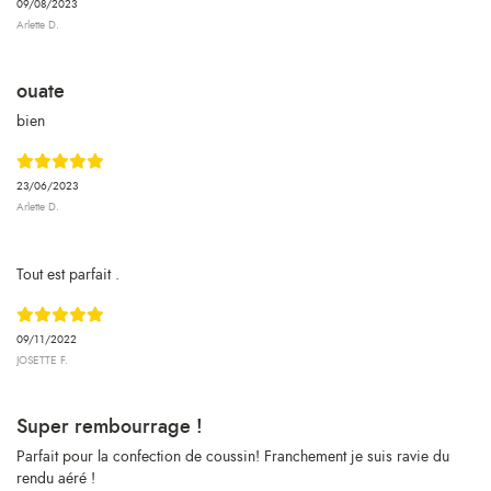
09/08/2023
Arlette D.
ouate
bien
23/06/2023
Arlette D.
Tout est parfait .
09/11/2022
JOSETTE F.
Super rembourrage !
Parfait pour la confection de coussin! Franchement je suis ravie du
rendu aéré !