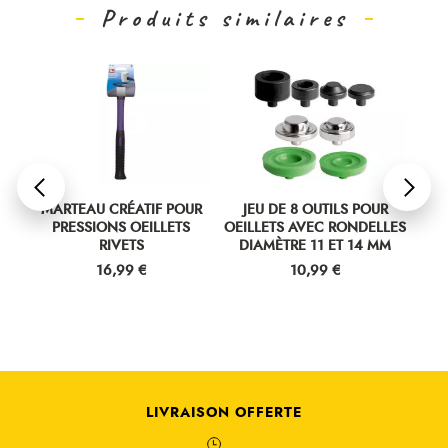
Produits similaires
 1
MARTEAU CRÉATIF POUR
JEU DE 8 OUTILS POUR
J
PRESSIONS OEILLETS
OEILLETS AVEC RONDELLES
RI
RIVETS
DIAMÈTRE 11 ET 14 MM
Prix
Prix
16,99 €
10,99 €
LIVRAISON OFFERTE