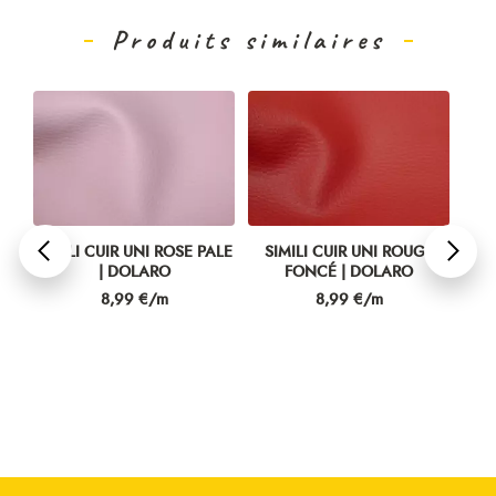
Produits similaires
N
SIMILI CUIR UNI ROSE PALE
SIMILI CUIR UNI ROUGE
SIM
| DOLARO
FONCÉ | DOLARO
Prix
Prix
8,99 €/m
8,99 €/m