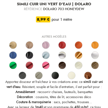
SIMILI CUIR UNI VERT D'EAU | DOLARO
RÉFÉRENCE
DOLARO 703 HONEYDEW
8,99 €
pour 1 mètre
AUTRES MODÈLES
Apportez douceur et fraîcheur à vos créations avec ce
simili cuir uni
vert d'eau
. Résistant, souple et facile d’entretien, il est parfait pour :
Ameublement
: recouvrir chaises, fauteuils, banquettes
Décoration
: coussins, têtes de lit, accessoires déco
Couture & maroquinerie
: sacs, pochettes, trousses…
Avec sa largeur de
1m40
et son grammage de
450 g/m²
, ce tissu