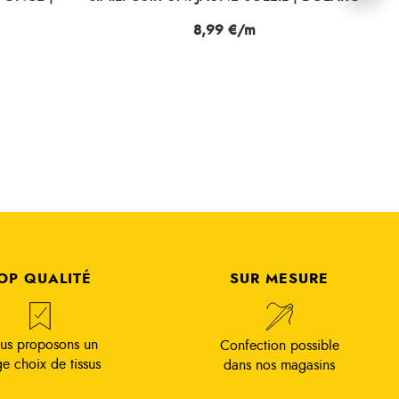
Prix
8,99 €/m
OP QUALITÉ
SUR MESURE
us proposons un
Confection possible
ge choix de tissus
dans nos magasins