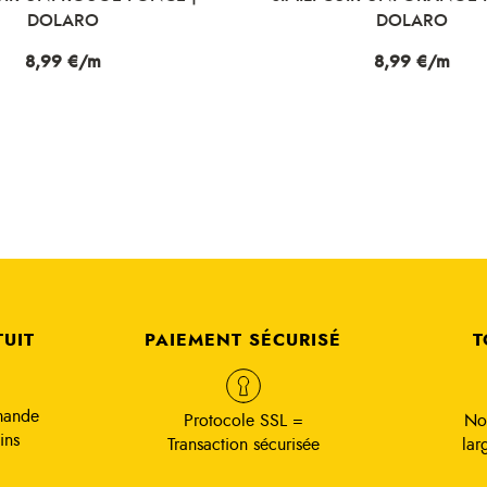
DOLARO
DOLARO
Prix
8,99 €/m
Prix
8,99 €/m
TUIT
PAIEMENT SÉCURISÉ
T
mande
Protocole SSL =
No
ins
Transaction sécurisée
lar