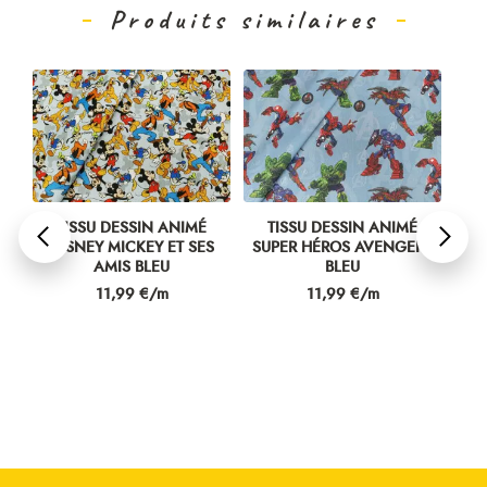
Produits similaires
ES
TISSU DESSIN ANIMÉ
TISSU DESSIN ANIMÉ
T
RT
DISNEY MICKEY ET SES
SUPER HÉROS AVENGERS
MI
AMIS BLEU
BLEU
Prix
Prix
11,99 €/m
11,99 €/m