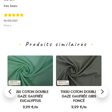
tres beau
06/05/2021
René p.
Produits similaires
TISSU COTON DOUBLE
TISSU COTON DOUBLE
T
GAZE GAUFRÉE
GAZE GAUFRÉE GRIS
G
EUCALYPTUS
FONCÉ
Prix
Prix
9,99 €/m
9,99 €/m