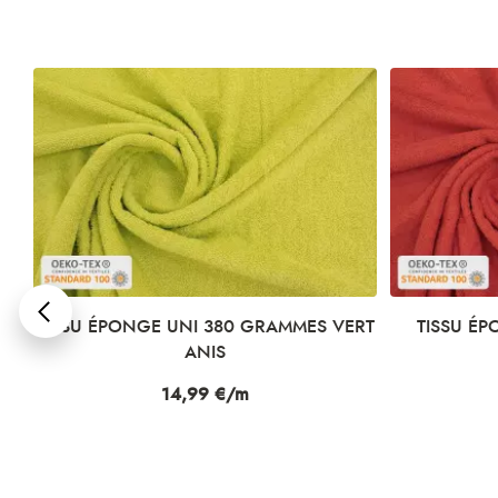
RU
TISSU ÉPONGE UNI 380 GRAMMES VERT
TISSU É
ANIS
Prix
14,99 €/m