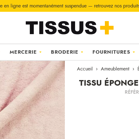
e en ligne est momentanément suspendue — retrouvez nos produi
MERCERIE
BRODERIE
FOURNITURES
Accueil
Ameublement
TISSU ÉPONGE
RÉFÉ