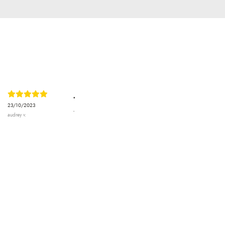
.
23/10/2023
.
audrey v.