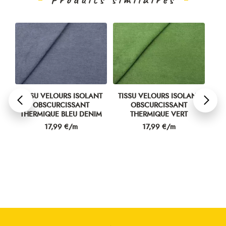
TISSU VELOURS ISOLANT
TISSU VELOURS ISOLANT
TI
U
OBSCURCISSANT
OBSCURCISSANT
THERMIQUE BLEU DENIM
THERMIQUE VERT
T
Prix
Prix
17,99 €/m
17,99 €/m