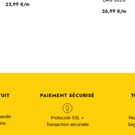
Prix
26,99 €/m
Prix
17,99 €/m
TUIT
PAIEMENT SÉCURISÉ
T
mande
Protocole SSL =
No
ins
Transaction sécurisée
lar