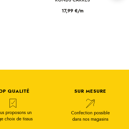
Prix
21,99 €/m
OP QUALITÉ
SUR MESURE
us proposons un
Confection possible
ge choix de tissus
dans nos magasins