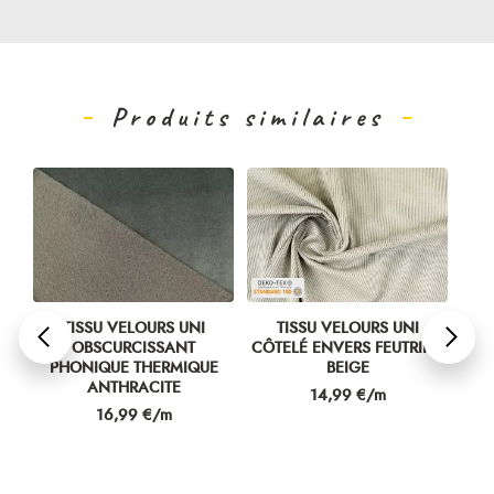
Produits similaires
E
TISSU VELOURS UNI
TISSU VELOURS UNI
E
OBSCURCISSANT
CÔTELÉ ENVERS FEUTRINE
CÔT
PHONIQUE THERMIQUE
BEIGE
ANTHRACITE
Prix
14,99 €/m
Prix
16,99 €/m