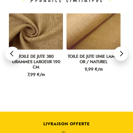
TOILE DE JUTE 380
TOILE DE JUTE UNIE LAMÉE
TOI
0
GRAMMES LARGEUR 190
OR / NATUREL
CM
Prix
9,99 €/m
Prix
7,99 €/m
LIVRAISON OFFERTE