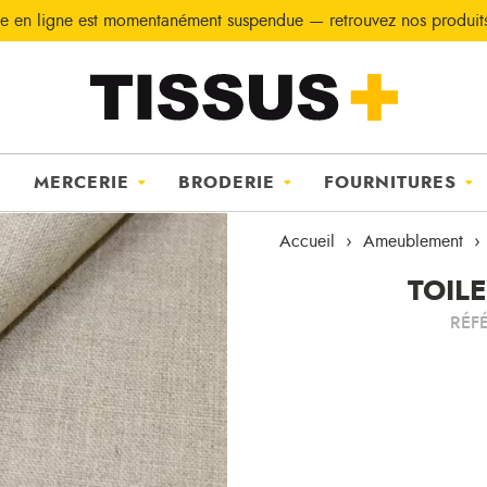
e en ligne est momentanément suspendue — retrouvez nos produi
MERCERIE
BRODERIE
FOURNITURES
Accueil
Ameublement
TOIL
RÉF