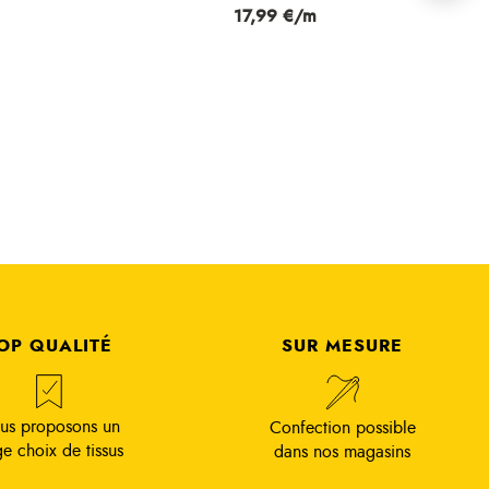
Prix
17,99 €/m
OP QUALITÉ
SUR MESURE
us proposons un
Confection possible
ge choix de tissus
dans nos magasins