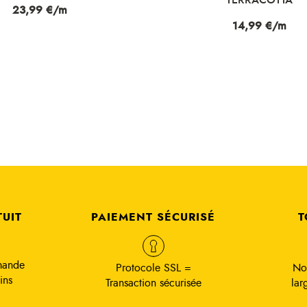
Prix
23,99 €/m
Prix
14,99 €/m
TUIT
PAIEMENT SÉCURISÉ
T
mande
Protocole SSL =
No
ins
Transaction sécurisée
lar