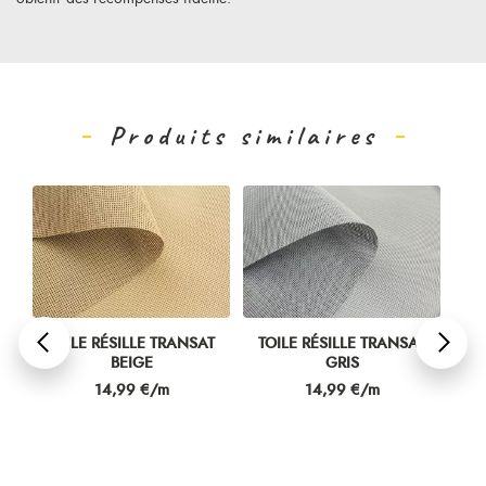
Produits similaires
E
TOILE RÉSILLE TRANSAT
TOILE RÉSILLE TRANSAT
S
BEIGE
GRIS
N
Prix
Prix
14,99 €/m
14,99 €/m