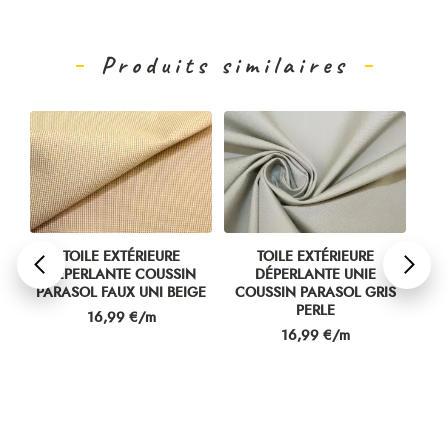
Produits similaires
TOILE EXTÉRIEURE
TOILE EXTÉRIEURE
N
DÉPERLANTE COUSSIN
DÉPERLANTE UNIE
IS
PARASOL FAUX UNI BEIGE
COUSSIN PARASOL GRIS
CO
PERLE
Prix
16,99 €/m
Prix
16,99 €/m